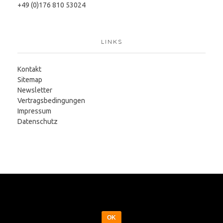
+49 (0)176 810 53024
LINKS
Kontakt
Sitemap
Newsletter
Vertragsbedingungen
Impressum
Datenschutz
Cookies erleichtern die Bereitstellung unserer Seite. Mit der Nutzung
unserer Webseite erklären Sie sich einverstanden, dass wir Cookies
verwenden.
© 2019 Triathlonakademie
OK