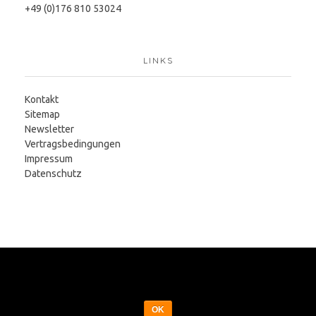
+49 (0)176 810 53024
LINKS
Kontakt
Sitemap
Newsletter
Vertragsbedingungen
Impressum
Datenschutz
Cookies erleichtern die Bereitstellung unserer Seite. Mit der Nutzung
unserer Webseite erklären Sie sich einverstanden, dass wir Cookies
verwenden.
© 2019 Triathlonakademie
OK