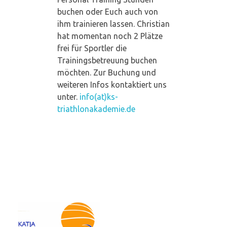
buchen oder Euch auch von
S
ihm trainieren lassen. Christian
hat momentan noch 2 Plätze
p
frei für Sportler die
Trainingsbetreuung buchen
o
möchten. Zur Buchung und
weiteren Infos kontaktiert uns
unter.
info(at)ks-
r
triathlonakademie.de
t
l
e
r