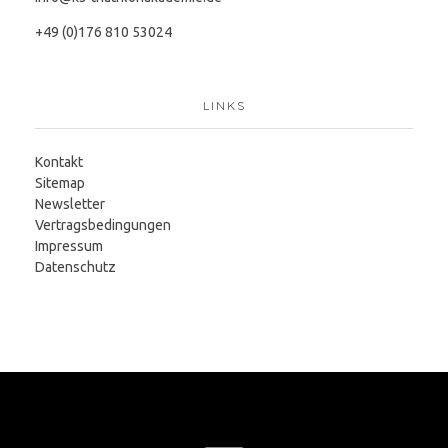
+49 (0)176 810 53024
LINKS
Kontakt
Sitemap
Newsletter
Vertragsbedingungen
Impressum
Datenschutz
Cookies erleichtern die Bereitstellung unserer Seite. Mit der Nutzung
unserer Webseite erklären Sie sich einverstanden, dass wir Cookies
verwenden.
© 2019 Triathlonakademie