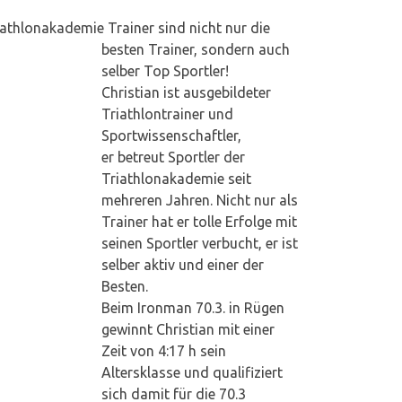
u
iathlonakademie Trainer sind nicht nur die
n
besten Trainer, sondern auch
selber Top Sportler!
k
Christian ist ausgebildeter
Triathlontrainer und
Sportwissenschaftler,
–
er betreut Sportler der
Triathlonakademie seit
T
mehreren Jahren. Nicht nur als
Trainer hat er tolle Erfolge mit
r
seinen Sportler verbucht, er ist
selber aktiv und einer der
a
Besten.
Beim Ironman 70.3. in Rügen
gewinnt Christian mit einer
i
Zeit von 4:17 h sein
Altersklasse und qualifiziert
n
sich damit für die 70.3