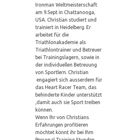
Ironman Weltmeisterschaft
e
am 9.Sept in Chattanooga,
USA. Christian studiert und
trainiert in Heidelberg. Er
r
arbeitet für die
Triathlonakademie als
u
Triathlontrainer und Betreuer
bei Trainingslagern, sowie in
n
der individuellen Betreuung
von Sportlern. Christian
engagiert sich ausserdem für
d
das Heart Racer Team, das
behinderte Kinder unterstützt
T
,damit auch sie Sport treiben
können.
o
Wenn Ihr von Christians
Erfahrungen profitieren
p
möchtet könnt ihr bei Ihm
Personal Training Stunden