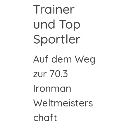
i
Trainer
s
und Top
t
Sportler
i
Auf dem Weg
a
zur 70.3
n
Ironman
T
Weltmeisters
r
chaft